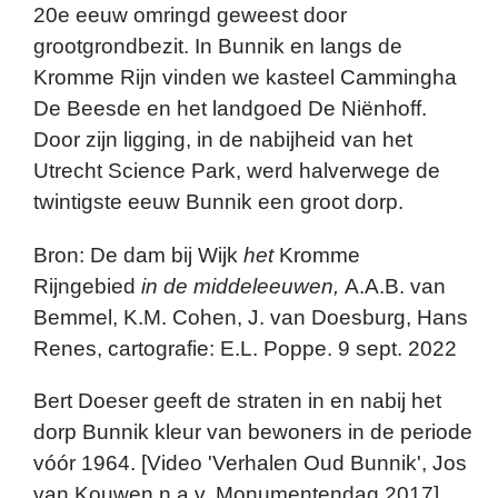
20e eeuw omringd geweest door
grootgrondbezit. In Bunnik en langs de
Kromme Rijn vinden we kasteel Cammingha
De Beesde en het landgoed De Niënhoff.
Door zijn ligging, in de nabijheid van het
Utrecht Science Park, werd halverwege de
twintigste eeuw Bunnik een groot dorp.
Bron: De dam bij Wijk
het
Kromme
Rijngebied
in de middeleeuwen,
A.A.B. van
Bemmel, K.M. Cohen, J. van Doesburg, Hans
Renes, cartografie: E.L. Poppe. 9 sept. 2022
Bert Doeser geeft de straten in en nabij het
dorp Bunnik kleur van bewoners in de periode
vóór 1964. [Video 'Verhalen Oud Bunnik', Jos
van Kouwen n.a.v. Monumentendag 2017]