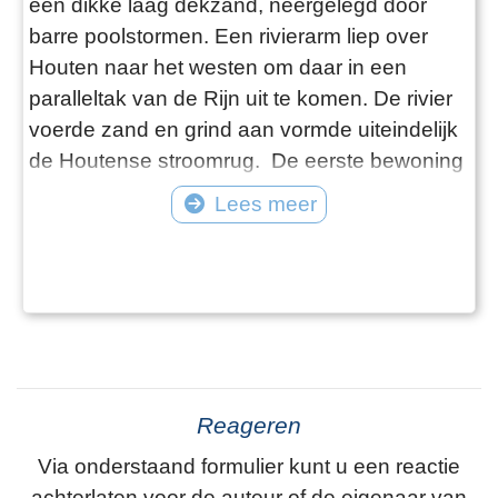
een dikke laag dekzand, neergelegd door
barre poolstormen. Een rivierarm liep over
Houten naar het westen om daar in een
paralleltak van de Rijn uit te komen. De rivier
voerde zand en grind aan vormde uiteindelijk
de Houtense stroomrug. De eerste bewoning
in ’t Goy vond mogelijk al plaats in de
Lees meer
Bronstijd rond 2000 voor Chr. en wel op de
hoogst gelegen delen van de stroomrug. Die
vroege bewoners waren boeren,
waarschijnlijk afkomstig van de Utrechtse
Heuve
Reageren
Via onderstaand formulier kunt u een reactie
achterlaten voor de auteur of de eigenaar van