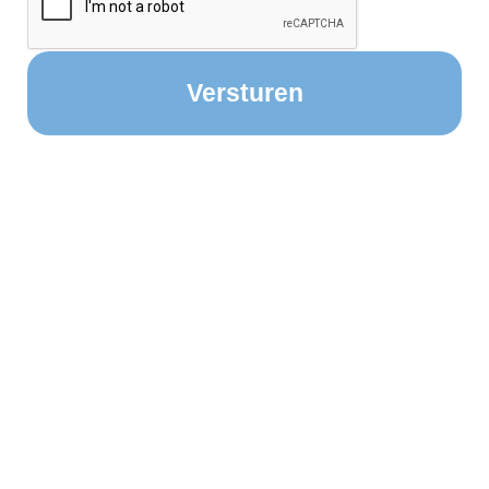
Bij vragen over deze website kunt u contact opnemen via
het
contactformulier
.
Deze website wordt mede mogelijk gemaakt door: