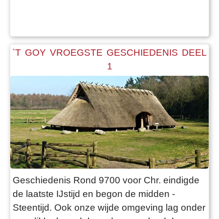
van ’t Goy, vooral sinds 1959, is veel meer
informatie over de vroegste geschiedenis van
het dorp naar boven ge
`T GOY VROEGSTE GESCHIEDENIS DEEL
1
Geschiedenis Rond 9700 voor Chr. eindigde
de laatste IJstijd en begon de midden -
Steentijd. Ook onze wijde omgeving lag onder