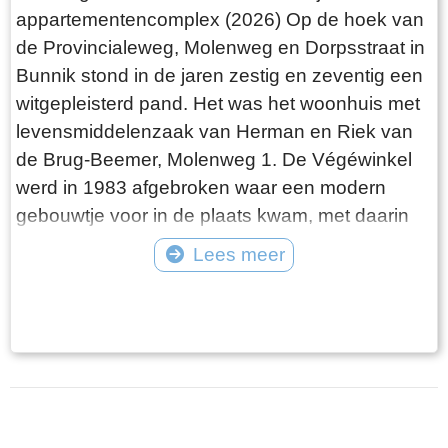
appartementencomplex (2026) Op de hoek van
de Provincialeweg, Molenweg en Dorpsstraat in
Bunnik stond in de jaren zestig en zeventig een
witgepleisterd pand. Het was het woonhuis met
levensmiddelenzaak van Herman en Riek van
de Brug-Beemer, Molenweg 1. De Végéwinkel
werd in 1983 afgebroken waar een modern
gebouwtje voor in de plaats kwam, met daarin
het RABO-bankje, een tijdelijk herkenningspunt
Lees meer
op het kruispunt dat overgaat in de Stationsweg.
Tekst: © Willem van de Brug Foto: ©
Tot 2026 is deze locatie opnieuw veranderd
naar een appartementencomplex. Het witte huis
aan de Molenweg 1 Het pand aan de
Molenweg heeft voor de familie een bijzondere
betekenis: drie generaties hebben er gewoond
en gewerkt. In dit huis leefden Riek en Herman