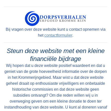
met hun acht kinderen. Na hun huwelijk in 1952
begonnen zij hier een eigen
levensmiddelenzaak. Het pand was destijds
eigendom van de ouders van Riek: Marie
Bij vragen over deze website kunt u contact opnemen via
Sterkenburg (1888-1958) en Toon Beemer
het
contactformulier
.
(1886-1966). Al eerder speelde het pand een
belangrijke rol in de familiegeschiedenis. De
Steun deze website met een kleine
vader van Marie, Steven Sterkenburg (1853-
financiële bijdrage
1934) vestigde er een schoenmakerij. Marie
Wij hopen dat u deze website positief waardeert en dat u
was in 1921 getrouwd met Toon Beemer en
geniet van de grote hoeveelheid informatie over de dorpen
samen kregen zij vier kinderen, van wie Riek de
in het Krommerijngebied. Maar wist u dat deze website
jongste was. Herman kocht zijn
geheel draait op enthousiaste vrijwilligers en onbetaalde
kruidenierswaren in bij de VéGé (Verkoop
historische commissies en dat deze website geen
Gemeenschap, een voormalige Nederlandse
subsidies ontvangt? Om die reden willen wij u in
overweging geven om een kleine donatie te doen ter
landelijke organisatie van zelfstandige
instandhouding van deze website. U kunt al doneren vanaf
kruideniers. In de jaren zestig werd de winkel