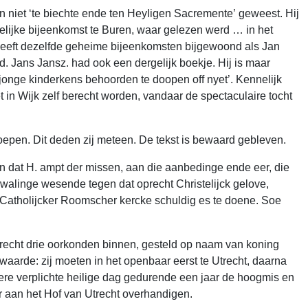
en niet ‘te biechte ende ten Heyligen Sacremente’ geweest. Hij
elijke bijeenkomst te Buren, waar gelezen werd … in het
eeft dezelfde geheime bijeenkomsten bijgewoond als Jan
. Jans Jansz. had ook een dergelijk boekje. Hij is maar
onge kinderkens behoorden te doopen off nyet’. Kennelijk
in Wijk zelf berecht worden, vandaar de spectaculaire tocht
epen. Dit deden zij meteen. De tekst is bewaard gebleven.
en dat H. ampt der missen, aan die aanbedinge ende eer, die
alinge wesende tegen dat oprecht Christelijck gelove,
Catholijcker Roomscher kercke schuldig es te doene. Soe
recht drie oorkonden binnen, gesteld op naam van koning
rwaarde: zij moeten in het openbaar eerst te Utrecht, daarna
ere verplichte heilige dag gedurende een jaar de hoogmis en
oor aan het Hof van Utrecht overhandigen.