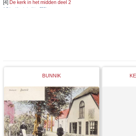
[4]
De kerk in het midden deel 2
© Tekst: Historische Kring TREL
BUNNIK
K