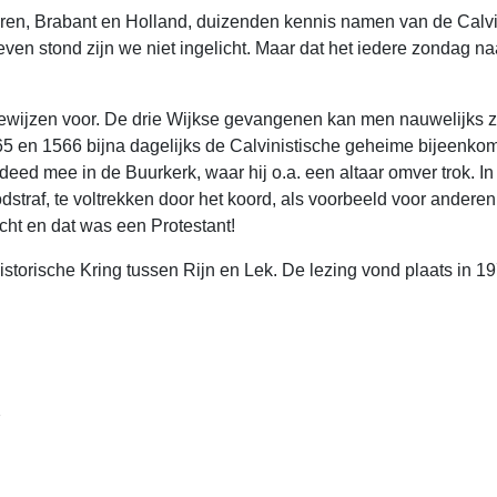
deren, Brabant en Holland, duizenden kennis namen van de Calvi
even stond zijn we niet ingelicht. Maar dat het iedere zondag na
 bewijzen voor. De drie Wijkse gevangenen kan men nauwelijks 
5 en 1566 bijna dagelijks de Calvinistische geheime bijeenkom
n deed mee in de Buurkerk, waar hij o.a. een altaar omver trok. I
odstraf, te voltrekken door het koord, als voorbeeld voor andere
ht en dat was een Protestant!
 Historische Kring tussen Rijn en Lek. De lezing vond plaats in
2