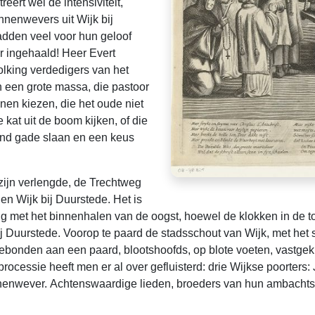
eert wel de intensiviteit,
nnenwevers uit Wijk bij
adden veel voor hun geloof
r ingehaald! Heer Evert
olking verdedigers van het
 een grote massa, die pastoor
nen kiezen, die het oude niet
 kat uit de boom kijken, of die
tand gade slaan en een keus
zijn verlengde, de Trechtweg
en Wijk bij Duurstede. Het is
ig met het binnenhalen van de oogst, hoewel de klokken in de 
bij Duurstede. Voorop te paard de stadsschout van Wijk, met het 
ebonden aan een paard, blootshoofds, op blote voeten, vastgekl
cessie heeft men er al over gefluisterd: drie Wijkse poorters: 
innenwever. Achtenswaardige lieden, broeders van hun ambachts