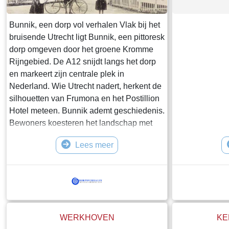
Bunnik, een dorp vol verhalen Vlak bij het
bruisende Utrecht ligt Bunnik, een pittoresk
dorp omgeven door het groene Kromme
Rijngebied. De A12 snijdt langs het dorp
en markeert zijn centrale plek in
Nederland. Wie Utrecht nadert, herkent de
silhouetten van Frumona en het Postillion
Hotel meteen. Bunnik ademt geschiedenis.
Bewoners koesteren het landschap met
zijn lage boerderijen, klompenpaden en
Lees meer
landgoederen zoals Amelisweerd en
Rhijnauwen. Bij Vechten, waar nu
restaurant VROEG zit, kruisen de
Romeinse Limes en de Hollandse
Waterlinie elkaar – ooit stonden hier een
castellum en ee
WERKHOVEN
KE