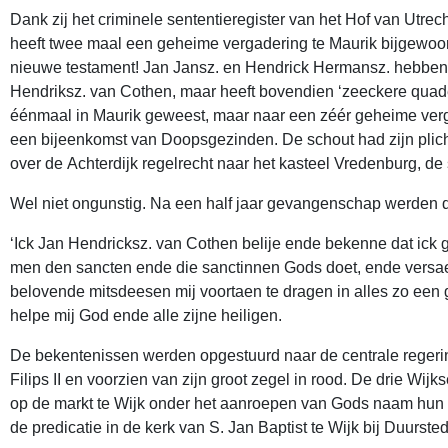
Dank zij het criminele sententieregister van het Hof van Utre
heeft twee maal een geheime vergadering te Maurik bijgewoon
nieuwe testament! Jan Jansz. en Hendrick Hermansz. hebben
Hendriksz. van Cothen, maar heeft bovendien ‘zeeckere quade 
éénmaal in Maurik geweest, maar naar een zéér geheime verga
een bijeenkomst van Doopsgezinden. De schout had zijn plicht
over de Achterdijk regelrecht naar het kasteel Vredenburg, de
Wel niet ongunstig. Na een half jaar gevangenschap werden d
‘Ick Jan Hendricksz. van Cothen belije ende bekenne dat ick 
men den sancten ende die sanctinnen Gods doet, ende versae
belovende mitsdeesen mij voortaen te dragen in alles zo ee
helpe mij God ende alle zijne heiligen.
De bekentenissen werden opgestuurd naar de centrale regerin
Filips II en voorzien van zijn groot zegel in rood. De drie Wi
op de markt te Wijk onder het aanroepen van Gods naam hun d
de predicatie in de kerk van S. Jan Baptist te Wijk bij Duurst