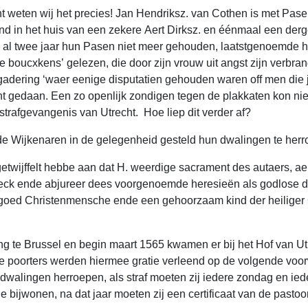
cht weten wij het precies! Jan Hendriksz. van Cothen is met Pas
d in het huis van een zekere Aert Dirksz. en éénmaal een derg
 al twee jaar hun Pasen niet meer gehouden, laatstgenoemde h
boucxkens’ gelezen, die door zijn vrouw uit angst zijn verbrand
dering ‘waer eenige disputatien gehouden waren off men die j
 gedaan. Een zo openlijk zondigen tegen de plakkaten kon niet 
 strafgevangenis van Utrecht. Hoe liep dit verder af?
e Wijkenaren in de gelegenheid gesteld hun dwalingen te herro
getwijffelt hebbe aan dat H. weerdige sacrament des autaers, a
ck ende abjureer dees voorgenoemde heresieën als godlose dw
n goed Christenmensche ende een gehoorzaam kind der heiliger 
g te Brussel en begin maart 1565 kwamen er bij het Hof van Ut
jkse poorters werden hiermee gratie verleend op de volgende voo
walingen herroepen, als straf moeten zij iedere zondag en ied
ede bijwonen, na dat jaar moeten zij een certificaat van de past