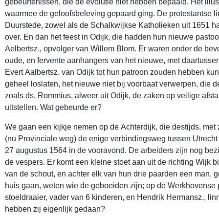
gebeurtenissen, die de evolutie niet hebben bepaald. Het illustr
waarmee de geloofsbeleving gepaard ging. De protestantse li
Duurstede, zowel als de Schalkwijkse Katholieken uit 1651 h
over. En dan het feest in Odijk, die hadden hun nieuwe pastoo
Aelbertsz., opvolger van Willem Blom. Er waren onder de bev
oude, en fervente aanhangers van het nieuwe, met daartussen
Evert Aalbertsz. van Odijk tot hun patroon zouden hebben kun
geheel loslaten, het nieuwe niet bij voorbaat verwerpen, die de
zoals ds. Rommius, alweer uit Odijk, de zaken op veilige afs
uitstellen. Wat gebeurde er?
We gaan een kijkje nemen op de Achterdijk, die destijds, met 
(nu Provinciale weg) de enige verbindingsweg tussen Utrecht 
27 augustus 1564 in de vooravond. De arbeiders zijn nog bez
de vespers. Er komt een kleine stoet aan uit de richting Wijk 
van de schout, en achter elk van hun drie paarden een man, g
huis gaan, weten wie de geboeiden zijn; op de Werkhovense pro
stoeldraaier, vader van 6 kinderen, en Hendrik Hermansz., l
hebben zij eigenlijk gedaan?