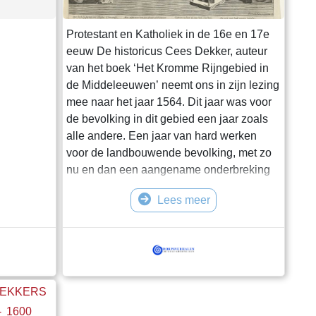
Protestant en Katholiek in de 16e en 17e
eeuw De historicus Cees Dekker, auteur
van het boek ‘Het Kromme Rijngebied in
de Middeleeuwen’ neemt ons in zijn lezing
mee naar het jaar 1564. Dit jaar was voor
de bevolking in dit gebied een jaar zoals
alle andere. Een jaar van hard werken
voor de landbouwende bevolking, met zo
nu en dan een aangename onderbreking
vanwege de kermis, die in de meeste
Lees meer
dorpen, op verschillende tijden, plaats
vond. Wat hier verder gebeurde was
steeds een gevolg of een terugslag van de
gebeurtenissen elders. Hoe de geweldige
religieuze beweging, die de
DEKKERS
 1600