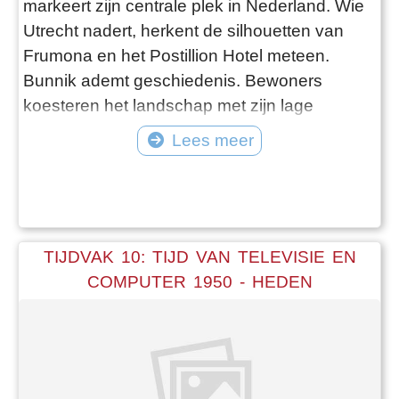
markeert zijn centrale plek in Nederland. Wie
Utrecht nadert, herkent de silhouetten van
Frumona en het Postillion Hotel meteen.
Bunnik ademt geschiedenis. Bewoners
koesteren het landschap met zijn lage
boerderijen, klompenpaden en landgoederen
Lees meer
zoals Amelisweerd en Rhijnauwen. Bij
Vechten, waar nu restaurant VROEG zit,
kruisen de Romeinse Limes en de Hollandse
Waterlinie elkaar – ooit stonden hier een
castellum en ee
TIJDVAK 10: TIJD VAN TELEVISIE EN
COMPUTER 1950 - HEDEN