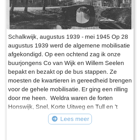
Schalkwijk, augustus 1939 - mei 1945 Op 28
augustus 1939 werd de algemene mobilisatie
afgekondigd. Op een ochtend zag ik onze
buurjongens Co van Wijk en Willem Seelen
bepakt en bezakt op de bus stappen. Ze
moesten de kwartieren in gereedheid brengen
voor de gehele mobilisatie. Er ging een rilling
door me heen. Weldra waren de forten
Honswijk, Snel, Korte Uitweg en Tull en ’t
Waal vol met soldaten. Alles was paraat en
Lees meer
eigenlijk wende dat ook wel weer heel snel. ’s
Avonds was het druk in het dorp en vooral