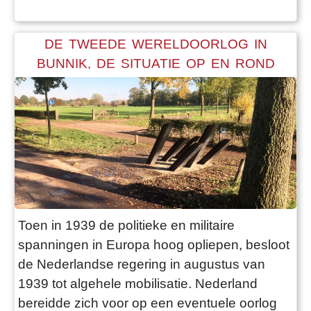
ook in de dorpscafés. Avond aan avond stond
ik uitsmijters te b
DE TWEEDE WERELDOORLOG IN
BUNNIK, DE SITUATIE OP EN ROND
FORT BIJ RIJNAUWEN
Toen in 1939 de politieke en militaire
spanningen in Europa hoog opliepen, besloot
de Nederlandse regering in augustus van
1939 tot algehele mobilisatie. Nederland
bereidde zich voor op een eventuele oorlog