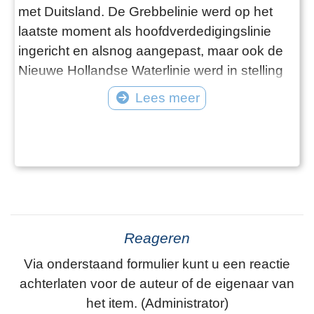
met Duitsland. De Grebbelinie werd op het
laatste moment als hoofdverdedigingslinie
ingericht en alsnog aangepast, maar ook de
Nieuwe Hollandse Waterlinie werd in stelling
gebracht. Zo ook Fort bij Rijnauwen bij
Lees meer
Bunnik. Kapitein Klaas Brouwer van het 28e
Regiment Infanterie moest zich vanuit zijn
kazerne in Assen via het Centraal Station in
Utrecht naar Fort bij Rijnauwen begeven. Het
fort
Reageren
Via onderstaand formulier kunt u een reactie
achterlaten voor de auteur of de eigenaar van
het item. (Administrator)