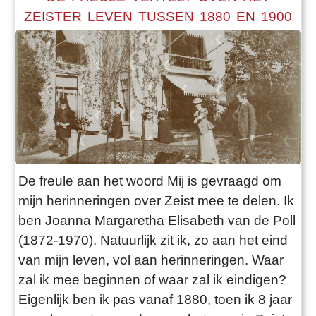
boodschappen en bracht de brieven op de
ZEISTER LEVEN TUSSEN 1880 EN 1900
post. Het postkantoor was toen in de lste
Dorpsstraat. De beambten hadden het niet
bijzonder druk. Eén van hen had gemerkt dat
broeder Grasman wanneer hij een brief in de
bus had gedaan terugliep en telkens omkeek
of de brief er wel in lag. Toen Grasman goed en
wel bij het Schneiderhotel was, liet de
postbeambte de brief weer heel voorzichtig
De freule aan het woord Mij is gevraagd om
halverwege uit de bus piepen. Zo gebeurde dat
mijn herinneringen over Zeist mee te delen. Ik
enige keren en elke keer vloog die arme
ben Joanna Margaretha Elisabeth van de Poll
Grasman er in en holde weer naar de bus toe.
(1872-1970). Natuurlijk zit ik, zo aan het eind
Net als hij het puntje van de brief wou pakken,
van mijn leven, vol aan herinneringen. Waar
zakte de brief weer naar binnen. Dit was
zal ik mee beginnen of waar zal ik eindigen?
eigenlijk een onschuldige voor- de-gek-
Eigenlijk ben ik pas vanaf 1880, toen ik 8 jaar
houderij, maar toch nog wel geestig.