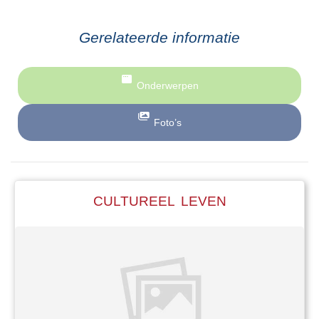
opgenomen worden in een inrichting, maar die
bestonden vroeger nog niet. En
Gerelateerde informatie
bejaardentehuizen waren er ook nog niet. Er
was een zekere jongeman van ongeveer 20
Onderwerpen
jaar, voor zover als ik mij herinner, Jantje van
de Achterheuvel. Hoe zijn achternaam was,
Foto’s
weet ik niet. Een treurig uiterlijk , hangende
traanogen en een hinkende manier van lopen,
maar doodgoed. Zo betrouwbaar dat vrouwen
die op een drukke dag geen raad wisten met
CULTUREEL LEVEN
hun kinderen hen geheel aan hem
toevertrouwden. Jantje, die met de
kinderwagen er op uit ging, kwam weer vrolijk
en vriendelijk terug met het kind, goed
verzorgd en op tijd thuis. Geen mens die hem
kwaad deed, ook geen jeugd . Dan was er