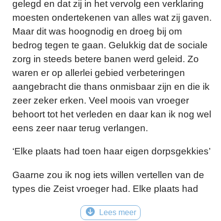
gelegd en dat zij in het vervolg een verklaring
moesten ondertekenen van alles wat zij gaven.
Maar dit was hoognodig en droeg bij om
bedrog tegen te gaan. Gelukkig dat de sociale
zorg in steeds betere banen werd geleid. Zo
waren er op allerlei gebied verbeteringen
aangebracht die thans onmisbaar zijn en die ik
zeer zeker erken. Veel moois van vroeger
behoort tot het verleden en daar kan ik nog wel
eens zeer naar terug verlangen.
‘Elke plaats had toen haar eigen dorpsgekkies’
Gaarne zou ik nog iets willen vertellen van de
types die Zeist vroeger had. Elke plaats had
toen haar eigen dorpsgekkies. Ook Zeist. Men
Lees meer
liet ze kalm hun gang gaan. Nu zouden ze