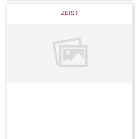
is mij weer te binnen geschoten wat Keesje
ook eens deed. Er was een binnenbrandje in
ZEIST
een huis op het Zusterplein. Mijn broer ging er
heen en hielp van alles, dus kostbaarheden; uit
het huis te halen. De politie stond nog niet bij
de brug om de mensen tegen te houden.
Keesje ging er ook heen en ging eens kijken of
er niets te pakken was in de keuken. Toevallig
was er net een verjaardag geweest, dus
Keesje vond klieken van de taart en flessen
wijn. Hij ging met zijn kornuiten midden op het
Zusterplein in het gras zitten en ze deden zich
heerlijk te goed en lieten de hele boel maar
branden.
Nu komen er een paar Zeistenaren, die waren