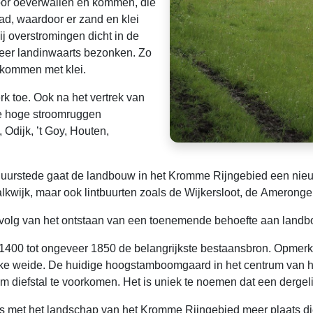
oor oeverwallen en kommen, die
rad, waardoor er zand en klei
ij overstromingen dicht in de
 meer landinwaarts bezonken. Zo
 kommen met klei.
k toe. Ook na het vertrek van
e hoge stroomruggen
 Odijk, ’t Goy, Houten,
 Duurstede gaat de landbouw in het Kromme Rijngebied een ni
lkwijk, maar ook lintbuurten zoals de Wijkersloot, de Amerong
olg van het ontstaan van een toenemende behoefte aan landb
0 tot ongeveer 1850 de belangrijkste bestaansbron. Opmerkelijk 
ke weide. De huidige hoogstamboomgaard in het centrum van het 
m diefstal te voorkomen. Het is uniek te noemen dat een derg
ns met het landschap van het Kromme Rijngebied meer plaats d