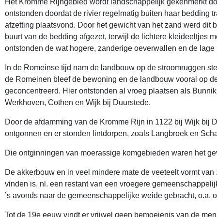
Het Kromme Rijngebied wordt landschappelijk gekenmerkt d
ontstonden doordat de rivier regelmatig buiten haar bedding t
afzetting plaatsvond. Door het gewicht van het zand werd dit b
buurt van de bedding afgezet, terwijl de lichtere kleideeltjes
ontstonden de wat hogere, zanderige oeverwallen en de lage
In de Romeinse tijd nam de landbouw op de stroomruggen ster
de Romeinen bleef de bewoning en de landbouw vooral op d
geconcentreerd. Hier ontstonden al vroeg plaatsen als Bunnik,
Werkhoven, Cothen en Wijk bij Duurstede.
Door de afdamming van de Kromme Rijn in 1122 bij Wijk bij
ontgonnen en er stonden lintdorpen, zoals Langbroek en Scha
Die ontginningen van moerassige komgebieden waren het gev
De akkerbouw en in veel mindere mate de veeteelt vormt van 140
vinden is, nl. een restant van een vroegere gemeenschappelij
’s avonds naar de gemeenschappelijke weide gebracht, o.a. o
Tot de 19e eeuw vindt er vrijwel geen bemoeienis van de me