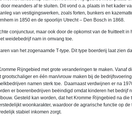
oor meanders af te sluiten. Dit vond o.a. plaats in het kader 
anleg van vestigingswerken, zoals forten, bunkers en kazematt
rnhem in 1850 en de spoorlijn Utrecht – Den Bosch in 1868.
chte conjunctuur, maar ook door de opkomst van de fruitteelt i
et weidebedrijf nam in omvang toe.
en van het zogenaamde T-type. Dit type boerderij laat zien da
 Kromme Rijngebied met grote veranderingen te maken. Vanaf die
grootschaliger en één man/vrouw maken bij de bedrijfsvoering 
de melkbedrijven namen sterk toe. Daarnaast verdwijnen er na 
en er boerenbedrijven beëindigd omdat kinderen het bedrijf nie
bouw. Gesteld kan worden, dat het Kromme Rijngebied na die ti
stedelijkt woonkarakter, waardoor de agrarische functie op de 
edelijk stabiel inkomen zorgt.