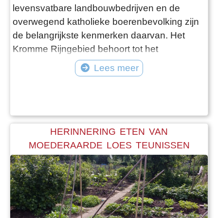
levensvatbare landbouwbedrijven en de
overwegend katholieke boerenbevolking zijn
de belangrijkste kenmerken daarvan. Het
Kromme Rijngebied behoort tot het
landschapstype van het rivierkleigebied. De
Lees meer
sterk meanderende Kromme Rijn ontstond
omstreeks 1000 voor Christus. Na die tijd
traden er door verzanding afvoerproblemen
op. Het definitieve einde van de Kromme Rijn
als belangrijke Rijnarm vond
HERINNERING ETEN VAN
MOEDERAARDE LOES TEUNISSEN