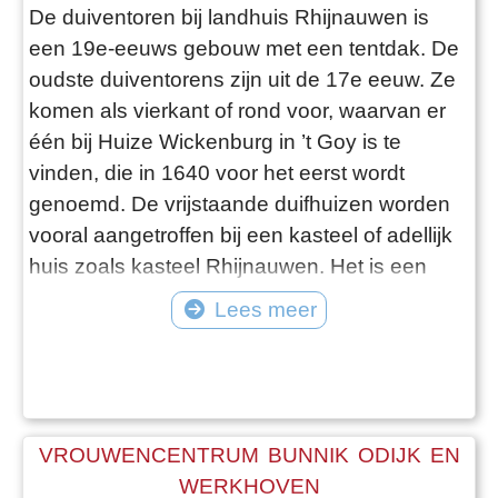
De duiventoren bij landhuis Rhijnauwen is
een 19e-eeuws gebouw met een tentdak. De
oudste duiventorens zijn uit de 17e eeuw. Ze
komen als vierkant of rond voor, waarvan er
één bij Huize Wickenburg in ’t Goy is te
vinden, die in 1640 voor het eerst wordt
genoemd. De vrijstaande duifhuizen worden
vooral aangetroffen bij een kasteel of adellijk
huis zoals kasteel Rhijnauwen. Het is een
gebouw met rondom doorlopend muurwerk
Lees meer
van de grond af opgetrokken. Een
duiventoren diende als opslagruimte voor
aardappelen, groenten en fruit, terwijl de
duiven via invliegopeningen in de kap
VROUWENCENTRUM BUNNIK ODIJK EN
WERKHOVEN