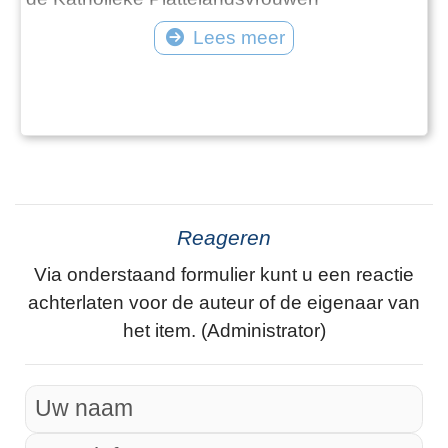
Organisatie, de Nederlandse Vereniging van
Lees meer
Huisvrouwen, Vrouwen in de VVD, de Rooie
Vrouwen, de VOS-werkgroep, er waren liefst
veertien organisaties gericht op vrouwen. Veel
van die clubs organiseerden lezingen,
excursies en gezelligheid. Toch b
Reageren
Via onderstaand formulier kunt u een reactie
achterlaten voor de auteur of de eigenaar van
het item. (Administrator)