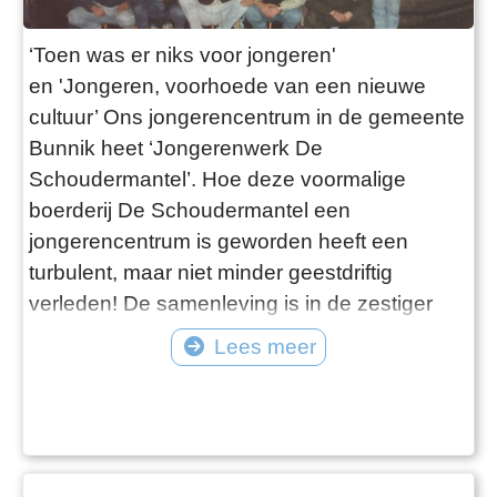
‘Toen was er niks voor jongeren'
en 'Jongeren, voorhoede van een nieuwe
cultuur’ Ons jongerencentrum in de gemeente
Bunnik heet ‘Jongerenwerk De
Schoudermantel’. Hoe deze voormalige
boerderij De Schoudermantel een
jongerencentrum is geworden heeft een
turbulent, maar niet minder geestdriftig
verleden! De samenleving is in de zestiger
jaren een beetje van de kook. Traditionele
Lees meer
windsels werden afgeworpen, en het
zelfbewustzijn van de jongeren groeit.
Inspraak, medezeggenschap,
democratisering en politisering zijn dè
slagwoorden. Wie het oude verwerpt