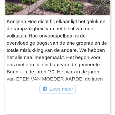
Konijnen Hoe dicht bij elkaar ligt het geluk en
de rampzaligheid van het bezit van een
volkstuin. Hoe onvoorspelbaar is de
overvloedige oogst van de ene groente en de
totale mislukking van de andere. We hebben
het allemaal meegemaakt. Het begon voor
ons met een tuin in huur van de gemeente
Bunnik in de jaren ’70. Het was in de jaren
van ETEN VAN MOEDER AARDE, de jaren
van gezond eten voor jezelf en vooral voor
Lees meer
het milieu, en dan was het eten van je eigen
gekweekte groente als je de kans had de
hemel op aarde. We konden ons het goed
voorstellen, al die heerlijke kroppen sla, de ro