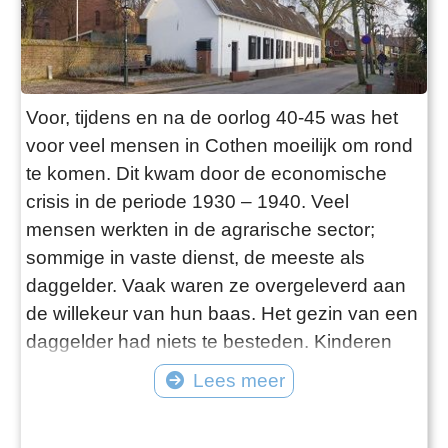
Voor, tijdens en na de oorlog 40-45 was het
voor veel mensen in Cothen moeilijk om rond
te komen. Dit kwam door de economische
crisis in de periode 1930 – 1940. Veel
mensen werkten in de agrarische sector;
sommige in vaste dienst, de meeste als
daggelder. Vaak waren ze overgeleverd aan
de willekeur van hun baas. Het gezin van een
daggelder had niets te besteden. Kinderen
van 12-13 jaar moesten vaak al snel gaan
Lees meer
werken om de kost te verdienen. Zo kregen
de ouders een kaas vooruit, met als gevolg