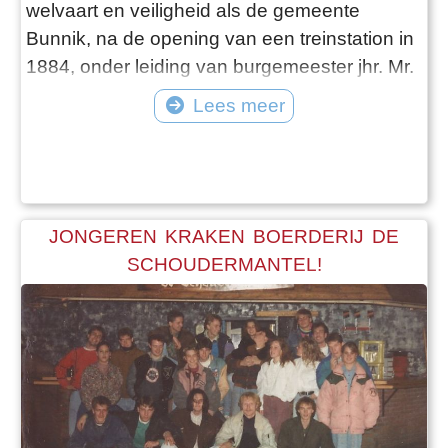
welvaart en veiligheid als de gemeente
Bunnik, na de opening van een treinstation in
1884, onder leiding van burgemeester jhr. Mr.
F.H. de Pesters, streeft naar gemeentelijke
Lees meer
welvaart. Deze periode zag een
georganiseerde aanleg en onderhoud van
wegen en een toenemende aandacht voor
veiligheid. Dit bracht werkgelegenheid en
economische
JONGEREN KRAKEN BOERDERIJ DE
SCHOUDERMANTEL!