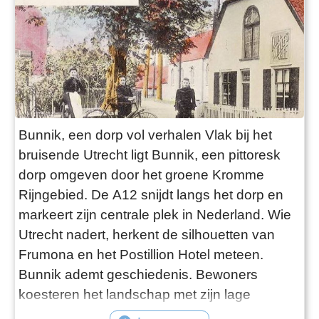
africhten van de hond voor de jacht. Zo ook
mijn vader. Wij hadden thuis drie honden. Hij
hield van de staande honden. Een staande
hond staat stil en wijst het wild aan. Mijn vader
zat in het bestuur van de politiehondvereniging.
Op de Niënhoff werd er in 1929 een
Voorjaarswedstrijd (Derby) gehouden van
Bunnik, een dorp vol verhalen Vlak bij het
Continentale honden voor leden van de
bruisende Utrecht ligt Bunnik, een pittoresk
vereniging met een Weimarse Staande hond.
dorp omgeven door het groene Kromme
Deze honden waren geschikt gemaakt voor de
Rijngebied. De A12 snijdt langs het dorp en
drijfjacht. De hoofdfoto is van een
markeert zijn centrale plek in Nederland. Wie
politiehondwedstrijd op het landgoed
Utrecht nadert, herkent de silhouetten van
Heidestein van voor de 2e wereldoorlog, waar
Frumona en het Postillion Hotel meteen.
diverse mensen bij aanwezig waren; zoals
Bunnik ademt geschiedenis. Bewoners
politie functionarissen, veldwachters,
koesteren het landschap met zijn lage
jachtopzieners en pakwerkers. Pakwerkers zijn
boerderijen, klompenpaden en landgoederen