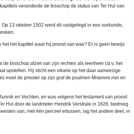
 kapittels veranderde de bisschop de status van Ter Hul van
. Op 13 oktober 1502 werd dit vastgelegd in een oorkonde,
broken.
s het het kapittel waar hij proost van was? Er is geen bewijs
 de bisschop afziet van zijn rechten als leenheer t.b.v. het
laat opstellen. Hij sticht een vikarie op het daar aanwezige
mis moet de priester op zijn graf de psalmen Miserere mei en
n Bunnik en Vechten, en was volgens het testament van proost
Ter Hul door de landmeter Hendrik Verstrale in 1626, bedroeg
westen van, met één perceel ertussen, lag het andere deel, in