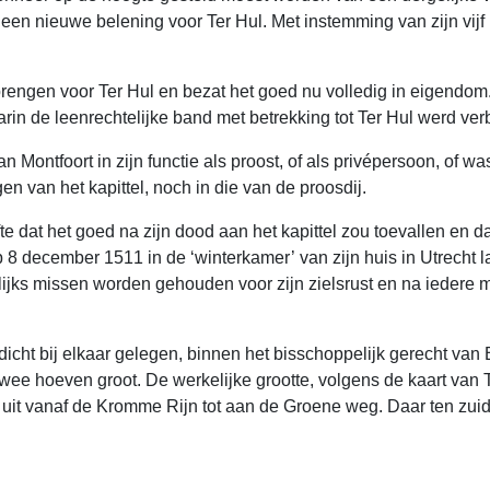
n een nieuwe belening voor Ter Hul. Met instemming van zijn vijf
rengen voor Ter Hul en bezat het goed nu volledig in eigendom
arin de leenrechtelijke band met betrekking tot Ter Hul werd ver
 Montfoort in zijn functie als proost, of als privépersoon, of wa
 van het kapittel, noch in die van de proosdij.
e dat het goed na zijn dood aan het kapittel zou toevallen en dat
 op 8 december 1511 in de ‘winterkamer’ van zijn huis in Utrecht 
elijks missen worden gehouden voor zijn zielsrust en na iedere 
dicht bij elkaar gelegen, binnen het bisschoppelijk gerecht va
ee hoeven groot. De werkelijke grootte, volgens de kaart van 
h uit vanaf de Kromme Rijn tot aan de Groene weg. Daar ten zuid