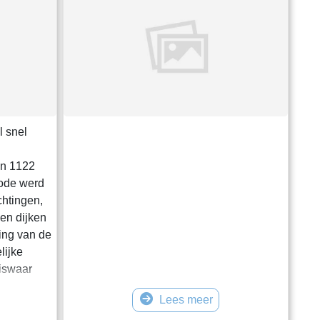
 snel
in 1122
iode werd
chtingen,
 en dijken
ing van de
lijke
liswaar
aakt,
Lees meer