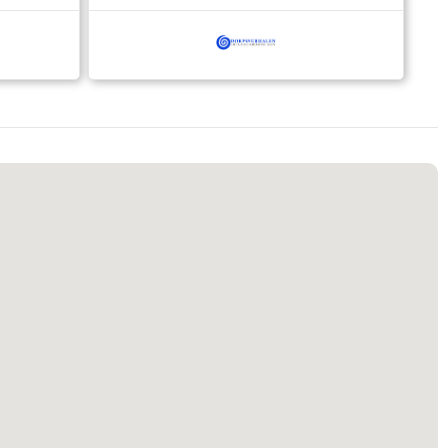
het
van met
 de Duitse)
e oudste