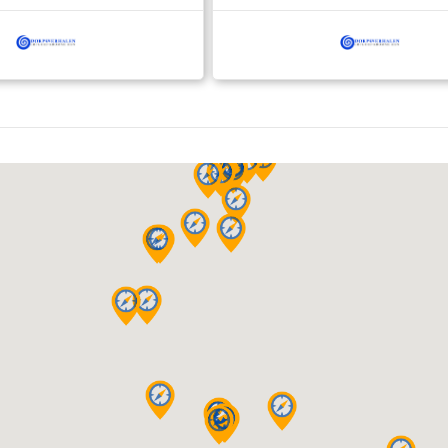
gemeenschappelijke wortels in 
domaniale systeem; het vroeg
middeleeuwse grootgrondbezit 
name de Karolingische (en later
vorsten en de Utrechtse kerk. D
kast