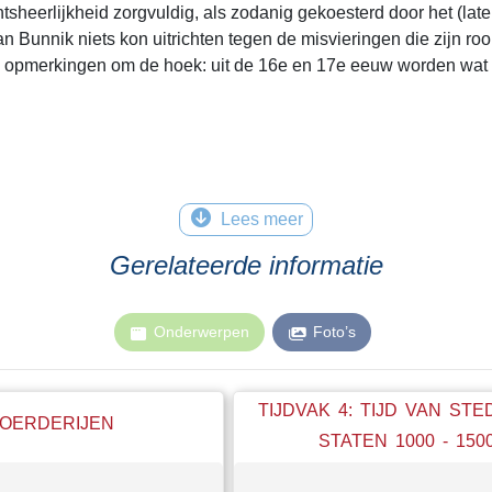
eerlijkheid zorgvuldig, als zodanig gekoesterd door het (later
an Bunnik niets kon uitrichten tegen de misvieringen die zijn r
kele opmerkingen om de hoek: uit de 16e en 17e eeuw worden wat
Lees meer
acht Van Zijl
Gerelateerde informatie
 institutioneel-geografische studie, pg. 568
Onderwerpen
Foto’s
 leenrechtelijke band t.a.v. Ter Hul opheft, 13 oktober 1502. R
TIJDVAK 4: TIJD VAN ST
OERDERIJEN
STATEN 1000 - 150