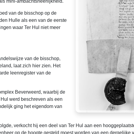
 als mini-ambachtsheerlijkheid.
goed van de bisschop op de
den Hulle als een van de eerste
dingen waar Ter Hul niet meer
handelswijze van de bisschop,
land, laat zich hier zien. Het
arde leenregister van de
complex Beverweerd, waarbij de
 Hul werd beschreven als een
ndelijk ging het eigendom van
lgde, verkocht hij een deel van Ter Hul aan een hooggeplaatst
eenheer op de hoogte gesteld moest worden van een dergelijke 