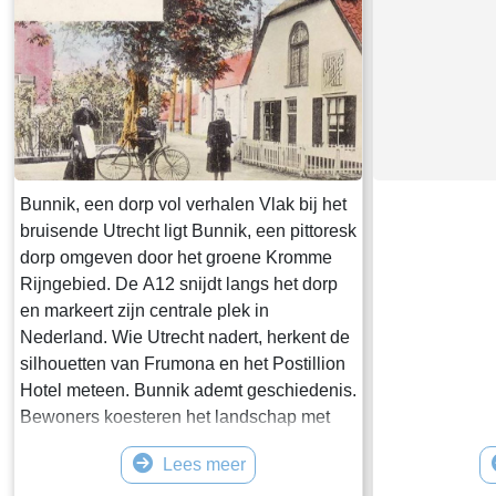
[2]
Nicole Van Zijl
© Tekst: Nicole van Zijl (Bunnik)
Bunnik, een dorp vol verhalen Vlak bij het
bruisende Utrecht ligt Bunnik, een pittoresk
dorp omgeven door het groene Kromme
Rijngebied. De A12 snijdt langs het dorp
en markeert zijn centrale plek in
Nederland. Wie Utrecht nadert, herkent de
silhouetten van Frumona en het Postillion
Hotel meteen. Bunnik ademt geschiedenis.
Bewoners koesteren het landschap met
zijn lage boerderijen, klompenpaden en
Lees meer
landgoederen zoals Amelisweerd en