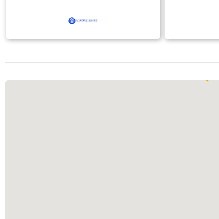
Rhijnauwen. Bij Vechten, waar nu
restaurant VROEG zit, kruisen de
Romeinse Limes en de Hollandse
Waterlinie elkaar – ooit stonden hier een
castellum en ee