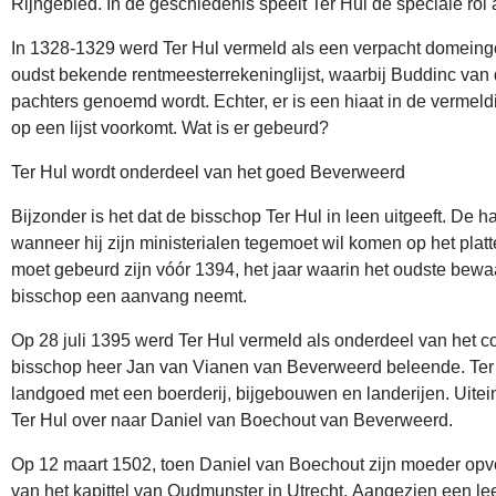
Rijngebied. In de geschiedenis speelt Ter Hul de speciale rol
In 1328-1329 werd Ter Hul vermeld als een verpacht domein
oudst bekende rentmeesterrekeninglijst, waarbij Buddinc van 
pachters genoemd wordt. Echter, er is een hiaat in de vermel
op een lijst voorkomt. Wat is er gebeurd?
Ter Hul wordt onderdeel van het goed Beverweerd
Bijzonder is het dat de bisschop Ter Hul in leen uitgeeft. De 
wanneer hij zijn ministerialen tegemoet wil komen op het platte
moet gebeurd zijn vóór 1394, het jaar waarin het oudste bewa
bisschop een aanvang neemt.
Op 28 juli 1395 werd Ter Hul vermeld als onderdeel van het 
bisschop heer Jan van Vianen van Beverweerd beleende. Ter
landgoed met een boerderij, bijgebouwen en landerijen. Uitei
Ter Hul over naar Daniel van Boechout van Beverweerd.
Op 12 maart 1502, toen Daniel van Boechout zijn moeder opvo
van het kapittel van Oudmunster in Utrecht. Aangezien een l