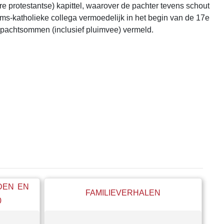
e protestantse) kapittel, waarover de pachter tevens schout
ooms-katholieke collega vermoedelijk in het begin van de 17e
 pachtsommen (inclusief pluimvee) vermeld.
ijksarchief Utrecht, Oudmunster: nr. 1239 H.U.A.
EDEN EN
FAMILIEVERHALEN
0