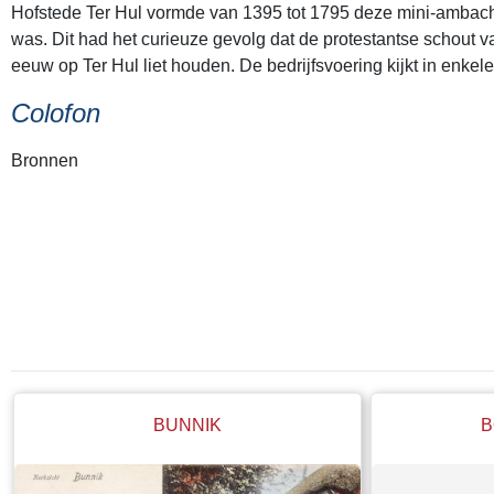
Hofstede Ter Hul vormde van 1395 tot 1795 deze mini-ambachtsh
was. Dit had het curieuze gevolg dat de protestantse schout v
eeuw op Ter Hul liet houden. De bedrijfsvoering kijkt in en
Colofon
Bronnen
Stamboom familie Van Zijl: Moustache
Dr. C. Dekker: Jaarboek Oud Utrecht 1976, Ter Hul en het gesl
Dr. C. Dekker: het Kromme Rijngebied in de Middeleeuwen, een
Boek: De Van Zijlen, Papyrus, handboekbinderij Cothen
Hoofdfoto: Oorkonde van de bisschop van Utrecht waarbij hij de
BUNNIK
B
Referenties
[1]
Stamboom familie Van Zijl