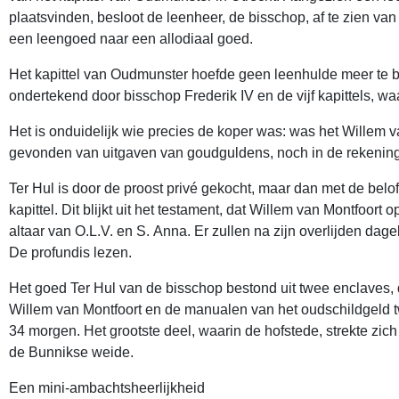
plaatsvinden, besloot de leenheer, de bisschop, af te zien va
een leengoed naar een allodiaal goed.
Het kapittel van Oudmunster hoefde geen leenhulde meer te b
ondertekend door bisschop Frederik IV en de vijf kapittels, wa
Het is onduidelijk wie precies de koper was: was het Willem van
gevonden van uitgaven van goudguldens, noch in de rekeningen
Ter Hul is door de proost privé gekocht, maar dan met de beloft
kapittel. Dit blijkt uit het testament, dat Willem van Montfoort
altaar van O.L.V. en S. Anna. Er zullen na zijn overlijden dag
De profundis lezen.
Het goed Ter Hul van de bisschop bestond uit twee enclaves, 
Willem van Montfoort en de manualen van het oudschildgeld tw
34 morgen. Het grootste deel, waarin de hofstede, strekte zic
de Bunnikse weide.
Een mini-ambachtsheerlijkheid