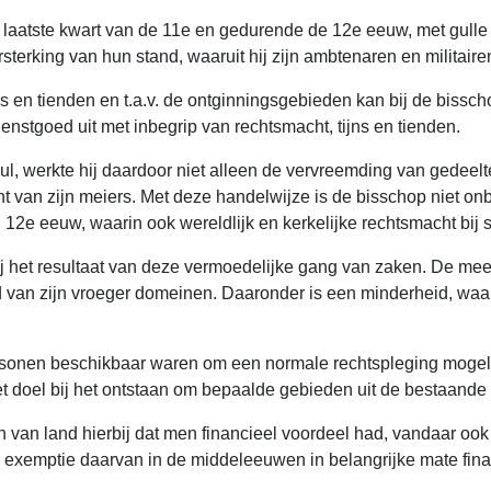
et laatste kwart van de 11e en gedurende de 12e eeuw, met gulle 
terking van hun stand, waaruit hij zijn ambtenaren en militaire
 en tienden en t.a.v. de ontginningsgebieden kan bij de bisscho
ienstgoed uit met inbegrip van rechtsmacht, tijns en tienden.
 Hul, werkte hij daardoor niet alleen de vervreemding van gedee
 van zijn meiers. Met deze handelwijze is de bisschop niet onbep
 12e eeuw, waarin ook wereldlijk en kerkelijke rechtsmacht bi
j het resultaat van deze vermoedelijke gang van zaken. De mees
 van zijn vroeger domeinen. Daaronder is een minderheid, waarb
rsonen beschikbaar waren om een normale rechtspleging mogeli
het doel bij het ontstaan om bepaalde gebieden uit de bestaande 
n van land hierbij dat men financieel voordeel had, vandaar o
 en exemptie daarvan in de middeleeuwen in belangrijke mate f