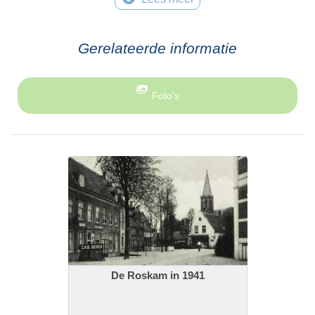
de leerlingen van de school spelen een
belangrijke rol bij het doorgeven van de
Gerelateerde informatie
emmers.
In de jaren 50 is de boerderijfunctie naar de
Foto’s
achtergrond verdreven en speelt De Roskam
een belangrijke rol in het uitgaansleven voor de
jeugd. Er worden dansavonden georganiseerd
en het is de plaats waar net als honderden
jaren eerder feest en vertier is. Tot op de dag
van vandaag is de Roskam met terras de
sfeerbepaler van het oude Houten.
De Roskam in 1941