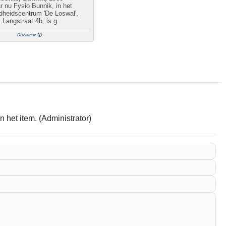
 nu Fysio Bunnik, in het
dheidscentrum 'De Loswal',
Langstraat 4b, is g
Disclaimer
 het item. (Administrator)