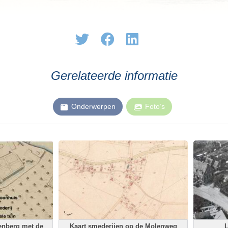
Gerelateerde informatie
Onderwerpen
Foto’s
enberg met de
Kaart smederijen op de Molenweg
L