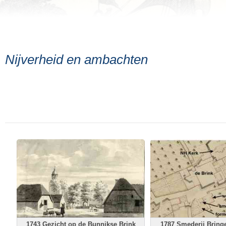
Nijverheid en ambachten
1743 Gezicht op de Bunnikse Brink
1787 Smederij Bring